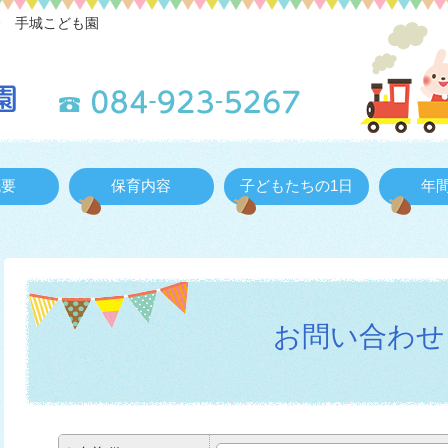
会 手城こども園
概要
保育内容
子どもたちの1日
年
お問い合わせ